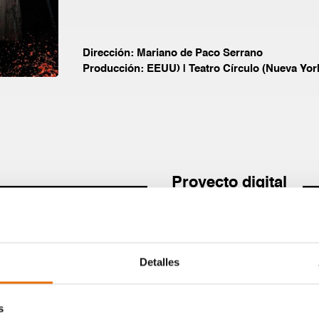
Dirección:
Mariano de Paco Serrano
Producción:
EEUU)
|
Teatro Círculo (Nueva Yor
Proyecto digital
Detalles
s
rte de
Proyecto de inversi