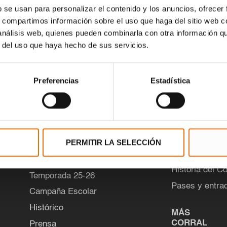
b se usan para personalizar el contenido y los anuncios, ofrecer
infraestructura fina
s, compartimos información sobre el uso que haga del sitio web 
 análisis web, quienes pueden combinarla con otra información q
r del uso que haya hecho de sus servicios.
Preferencias
Estadística
PROGRAMACIÓN
VISITAS
PERMITIR LA SELECCIÓN
GUIADAS
Temporada 26-27
Historia del Co
Temporada 25-26
Pases y entra
Campaña Escolar
Histórico
MÁS
CORRAL
Prensa