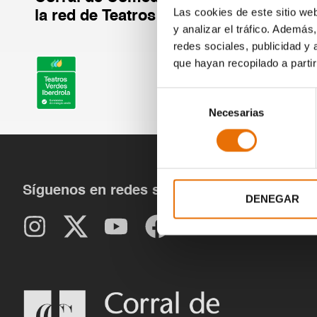
Las cookies de este sitio we
la red de Teatros Verdes de Iberdrola.
y analizar el tráfico. Ademá
redes sociales, publicidad y
que hayan recopilado a parti
Selección
Necesarias
de
consentimiento
Síguenos en redes sociales
DENEGAR