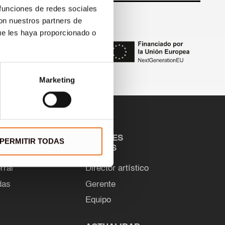
 funciones de redes sociales
nciado por:
con nuestros partners de
ue les haya proporcionado o
Marketing
QUIÉNES
PERMITIR TODAS
SOMOS
rral
Director artístico
das
Gerente
Equipo