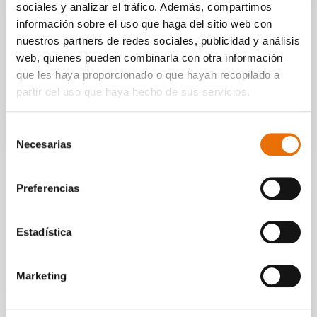
Ficha artística
sociales y analizar el tráfico. Además, compartimos
información sobre el uso que haga del sitio web con
Grupo Axivil
nuestros partners de redes sociales, publicidad y análisis
Tu Shi Chiao (Contratenor)
web, quienes pueden combinarla con otra información
Toni Aragón (Tenor)
que les haya proporcionado o que hayan recopilado a
Francisco Luengo (Violas)
partir del uso que haya hecho de sus servicios.
Zurzo Varela (Violas)
Manuel Vilas (Arpas)
Selección
Antonio Madigan (Vihuelas)
Necesarias
de
David Mayoral (Percusión)
consentimiento
Felipe Sánchez Mascuñano (Vihuelas)
Héctor Colomé (Narrador)
Preferencias
Felipe Sánchez Mascuñano (Dirección)
Estadística
Leer más
Marketing
Documentos