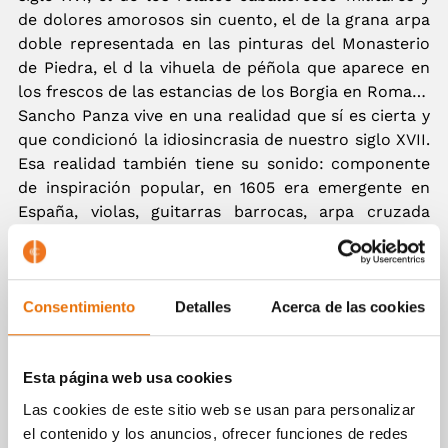
de dolores amorosos sin cuento, el de la grana arpa
doble representada en las pinturas del Monasterio
de Piedra, el d la vihuela de péñola que aparece en
los frescos de las estancias de los Borgia en Roma…
Sancho Panza vive en una realidad que sí es cierta y
que condicionó la idiosincrasia de nuestro siglo XVII.
Esa realidad también tiene su sonido: componente
de inspiración popular, en 1605 era emergente en
España, violas, guitarras barrocas, arpa cruzada
española, instrumentos ideales para las jeringonzas,
folías y chaconas que definen el espíritu de Sancho.
Consentimiento
Detalles
Acerca de las cookies
Y ninguna manera mejor de dar pie a estas músicas
que acudir directamente a los textos de inspiración.
Esta página web usa cookies
La prensa dice
Las cookies de este sitio web se usan para personalizar
el contenido y los anuncios, ofrecer funciones de redes