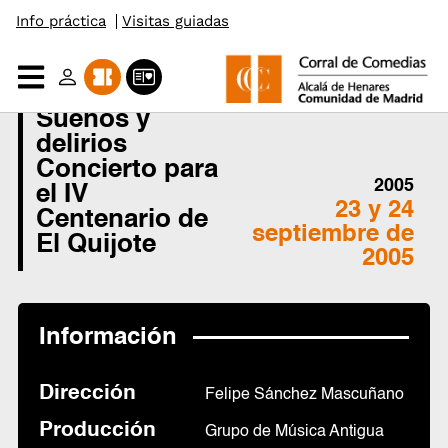
Info práctica
Visitas guiadas
Saltar
al
Sueños y
contenido
delirios
Concierto para
2005
el IV
23 y 24
Centenario de
septiembre de
El Quijote
2005
Información
Dirección
Felipe Sánchez Mascuñano
Producción
Grupo de Música Antigua