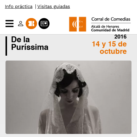
Info práctica
Visitas guiadas
Saltar
al
2016
contenido
De la
14 y 15 de
Puríssima
octubre