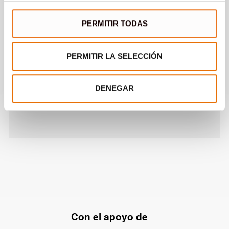
VIDEO
PERMITIR TODAS
De La Purísima_clip
promocional
PERMITIR LA SELECCIÓN
https://www.youtube.com/watch?
DENEGAR
time_continue=5&v=YPrj3Kh-Nks
Con el apoyo de