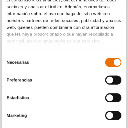
sociales y analizar el tráfico. Además, compartimos
Compositora y cantante
Julia de Castro
información sobre el uso que haga del sitio web con
Compositor y contrabajista
Miguel Rodrigáñez
nuestros partners de redes sociales, publicidad y análisis
Batería
Gonzalo Maestre
web, quienes pueden combinarla con otra información
Pianista
Jorge Vera
que les haya proporcionado o que hayan recopilado a
partir del uso que haya hecho de sus servicios.
Leer más
Selección
Necesarias
Documentos
de
consentimiento
publico
Preferencias
De La Purísima_dossier de prensa
Estadística
Marketing