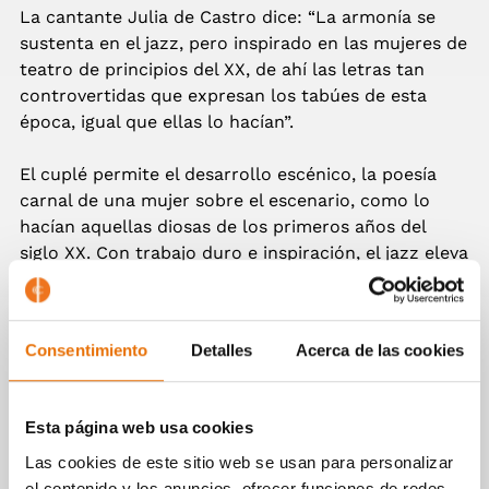
La cantante Julia de Castro dice: “La armonía se
sustenta en el jazz, pero inspirado en las mujeres de
teatro de principios del XX, de ahí las letras tan
controvertidas que expresan los tabúes de esta
época, igual que ellas lo hacían”.
El cuplé permite el desarrollo escénico, la poesía
carnal de una mujer sobre el escenario, como lo
hacían aquellas diosas de los primeros años del
siglo XX. Con trabajo duro e inspiración, el jazz eleva
el género ínfimo, el cuplé, al más alto rango de un
estilo musical, y las armonías contemporáneas
hacen que este proyecto sea tan arriesgado como
Consentimiento
Detalles
Acerca de las cookies
exquisito.
La prensa dice
Esta página web usa cookies
Las cookies de este sitio web se usan para personalizar
Ficha artística
el contenido y los anuncios, ofrecer funciones de redes